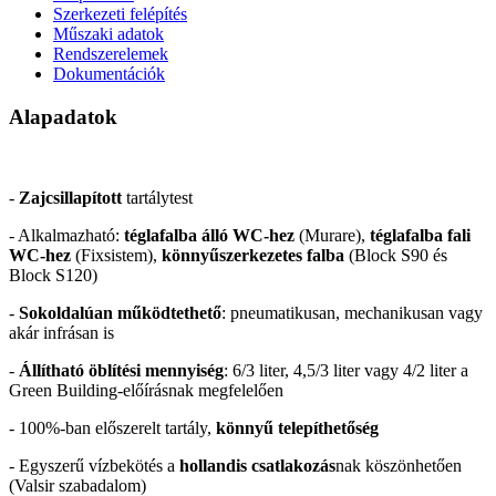
Szerkezeti felépítés
Műszaki adatok
Rendszerelemek
Dokumentációk
Alapadatok
-
Zajcsillapított
tartálytest
- Alkalmazható:
téglafalba álló WC-hez
(Murare),
téglafalba fali
WC-hez
(Fixsistem),
könnyűszerkezetes falba
(Block S90 és
Block S120)
-
Sokoldalúan működtethető
: pneumatikusan, mechanikusan vagy
akár infrásan is
-
Állítható öblítési mennyiség
: 6/3 liter, 4,5/3 liter vagy 4/2 liter a
Green Building-előírásnak megfelelően
- 100%-ban előszerelt tartály,
könnyű telepíthetőség
- Egyszerű vízbekötés a
hollandis csatlakozás
nak köszönhetően
(Valsir szabadalom)