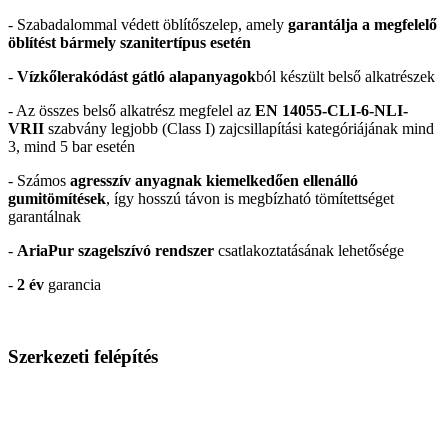
- Szabadalommal védett öblítőszelep, amely
garantálja a megfelelő
öblítést bármely szanitertípus esetén
-
Vízkőlerakódást gátló alapanyagok
ból készült belső alkatrészek
- Az összes belső alkatrész megfelel az
EN 14055-CLI-6-NLI-
VRII
szabvány legjobb (Class I) zajcsillapítási kategóriájának mind
3, mind 5 bar esetén
- Számos
agresszív anyagnak kiemelkedően ellenálló
gumitömítések
, így hosszú távon is megbízható tömítettséget
garantálnak
-
AriaPur szagelszívó rendszer
csatlakoztatásának lehetősége
-
2 év
garancia
Szerkezeti felépítés