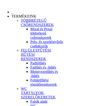
TERMÉKEINK
TÖBBRÉTEGŰ
CSŐRENDSZEREK
Mixal és Pexal
többrétegű
csőrendszerek
Prés- és szorítógyűrűs
csatlakozók
FELÜLETFŰTÉSI,
HŰTÉSI
RENDSZEREK
Padlófűtés
Falfűtés és -hűtés
Mennyezetfűtés és
-hűtés
Felületfűtési
rögzítőrendszerek
WC
TARTÁLYOK,
SZERELŐKERETEK
Falsík alatti
WC