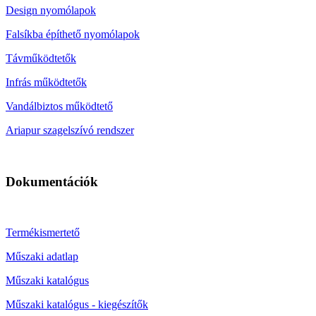
Design nyomólapok
Falsíkba építhető nyomólapok
Távműködtetők
Infrás működtetők
Vandálbiztos működtető
Ariapur szagelszívó rendszer
Dokumentációk
Termékismertető
Műszaki adatlap
Műszaki katalógus
Műszaki katalógus - kiegészítők