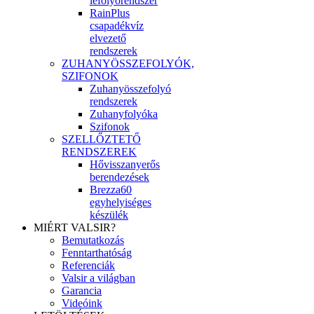
lefolyórendszer
RainPlus
csapadékvíz
elvezető
rendszerek
ZUHANYÖSSZEFOLYÓK,
SZIFONOK
Zuhanyösszefolyó
rendszerek
Zuhanyfolyóka
Szifonok
SZELLŐZTETŐ
RENDSZEREK
Hővisszanyerős
berendezések
Brezza60
egyhelyiséges
készülék
MIÉRT VALSIR?
Bemutatkozás
Fenntarthatóság
Referenciák
Valsir a világban
Garancia
Videóink