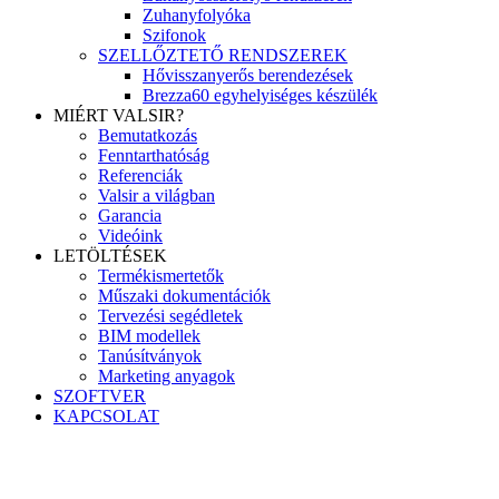
Zuhanyfolyóka
Szifonok
SZELLŐZTETŐ RENDSZEREK
Hővisszanyerős berendezések
Brezza60 egyhelyiséges készülék
MIÉRT VALSIR?
Bemutatkozás
Fenntarthatóság
Referenciák
Valsir a világban
Garancia
Videóink
LETÖLTÉSEK
Termékismertetők
Műszaki dokumentációk
Tervezési segédletek
BIM modellek
Tanúsítványok
Marketing anyagok
SZOFTVER
KAPCSOLAT