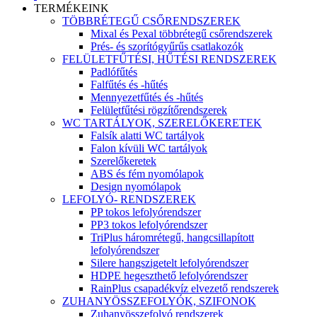
TERMÉKEINK
TÖBBRÉTEGŰ CSŐRENDSZEREK
Mixal és Pexal többrétegű csőrendszerek
Prés- és szorítógyűrűs csatlakozók
FELÜLETFŰTÉSI, HŰTÉSI RENDSZEREK
Padlófűtés
Falfűtés és -hűtés
Mennyezetfűtés és -hűtés
Felületfűtési rögzítőrendszerek
WC TARTÁLYOK, SZERELŐKERETEK
Falsík alatti WC tartályok
Falon kívüli WC tartályok
Szerelőkeretek
ABS és fém nyomólapok
Design nyomólapok
LEFOLYÓ- RENDSZEREK
PP tokos lefolyórendszer
PP3 tokos lefolyórendszer
TriPlus háromrétegű, hangcsillapított
lefolyórendszer
Silere hangszigetelt lefolyórendszer
HDPE hegeszthető lefolyórendszer
RainPlus csapadékvíz elvezető rendszerek
ZUHANYÖSSZEFOLYÓK, SZIFONOK
Zuhanyösszefolyó rendszerek