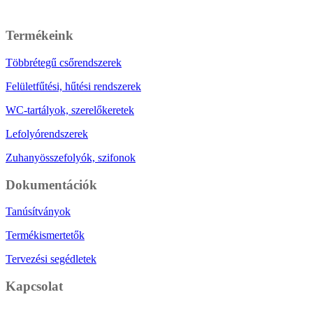
Üzenet írása
Termékeink
Többrétegű csőrendszerek
Felületfűtési, hűtési rendszerek
WC-tartályok, szerelőkeretek
Lefolyórendszerek
Zuhanyösszefolyók, szifonok
Dokumentációk
Tanúsítványok
Termékismertetők
Tervezési segédletek
Kapcsolat