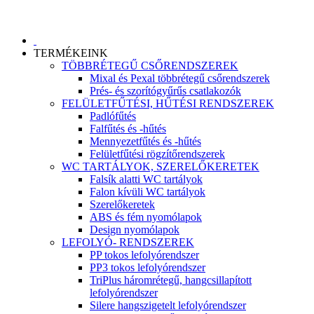
TERMÉKEINK
TÖBBRÉTEGŰ CSŐRENDSZEREK
Mixal és Pexal többrétegű csőrendszerek
Prés- és szorítógyűrűs csatlakozók
FELÜLETFŰTÉSI, HŰTÉSI RENDSZEREK
Padlófűtés
Falfűtés és -hűtés
Mennyezetfűtés és -hűtés
Felületfűtési rögzítőrendszerek
WC TARTÁLYOK, SZERELŐKERETEK
Falsík alatti WC tartályok
Falon kívüli WC tartályok
Szerelőkeretek
ABS és fém nyomólapok
Design nyomólapok
LEFOLYÓ- RENDSZEREK
PP tokos lefolyórendszer
PP3 tokos lefolyórendszer
TriPlus háromrétegű, hangcsillapított
lefolyórendszer
Silere hangszigetelt lefolyórendszer