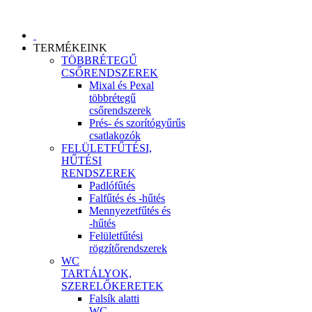
TERMÉKEINK
TÖBBRÉTEGŰ
CSŐRENDSZEREK
Mixal és Pexal
többrétegű
csőrendszerek
Prés- és szorítógyűrűs
csatlakozók
FELÜLETFŰTÉSI,
HŰTÉSI
RENDSZEREK
Padlófűtés
Falfűtés és -hűtés
Mennyezetfűtés és
-hűtés
Felületfűtési
rögzítőrendszerek
WC
TARTÁLYOK,
SZERELŐKERETEK
Falsík alatti
WC