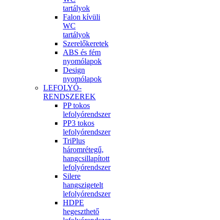
tartályok
Falon kívüli
WC
tartályok
Szerelőkeretek
ABS és fém
nyomólapok
Design
nyomólapok
LEFOLYÓ-
RENDSZEREK
PP tokos
lefolyórendszer
PP3 tokos
lefolyórendszer
TriPlus
háromrétegű,
hangcsillapított
lefolyórendszer
Silere
hangszigetelt
lefolyórendszer
HDPE
hegeszthető