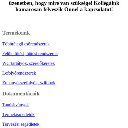
üzenetben, hogy mire van szüksége! Kollégáink
hamarosan felveszik Önnel a kapcsolatot!
Üzenet írása
Termékeink
Többrétegű csőrendszerek
Felületfűtési, hűtési rendszerek
WC-tartályok, szerelőkeretek
Lefolyórendszerek
Zuhanyösszefolyók, szifonok
Dokumentációk
Tanúsítványok
Termékismertetők
Tervezési segédletek