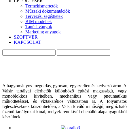
LETÖLTÉSEK
Termékismertetők
Műszaki dokumentációk
Tervezési segédletek
BIM modellek
Tanúsítványok
Marketing anyagok
SZOFTVER
KAPCSOLAT
A hagyományos megoldás, gyorsan, egyszerűen és kedvező áron. A
Valsir tartályai elérhetők különböző építési magasságú, vagy
monoblokkos kivitelben, mechanikus vagy pneumatikus
működtetéssel, és víztakarékos változatban is. A folyamatos
fejlesztéseknek köszönhetően, a Valsir kiváló minőségű, megbízható
üzemű tartályokat kínál, melyek rendkívül ellenálló alapanyagokból
készülnek.