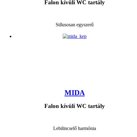
Falon kívüli WC tartály
Stílusosan egyszerű
MIDA
Falon kívüli WC tartály
Lebilincselő harmónia