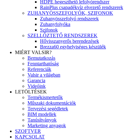
HDPE hegeszthető lefolyórendszer
RainPlus csapadékvíz elvezető rendszerek
ZUHANYÖSSZEFOLYÓK, SZIFONOK
Zuhanyösszefolyó rendszerek
Zuhanyfolyóka
Szifonok
SZELLŐZTETŐ RENDSZEREK
Hővisszanyerős berendezések
Brezza60 egyhelyiséges készülék
MIÉRT VALSIR?
Bemutatkozás
Fenntarthatóság
Referenciák
Valsir a világban
Garancia
Videóink
LETÖLTÉSEK
Termékismertetők
Műszaki dokumentációk
Tervezési segédletek
BIM modellek
Tanúsítványok
Marketing anyagok
SZOFTVER
KAPCSOLAT