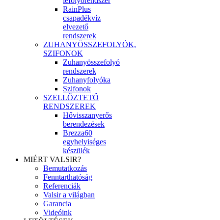
lefolyórendszer
RainPlus
csapadékvíz
elvezető
rendszerek
ZUHANYÖSSZEFOLYÓK,
SZIFONOK
Zuhanyösszefolyó
rendszerek
Zuhanyfolyóka
Szifonok
SZELLŐZTETŐ
RENDSZEREK
Hővisszanyerős
berendezések
Brezza60
egyhelyiséges
készülék
MIÉRT VALSIR?
Bemutatkozás
Fenntarthatóság
Referenciák
Valsir a világban
Garancia
Videóink