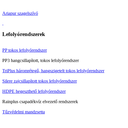
Ariapur szagelszívó
Lefolyórendszerek
PP tokos lefolyórendszer
PP3 hangcsillapított, tokos lefolyórendszer
TriPlus háromrétegű, hangszigetelt tokos lefolyórendszer
Silere zajcsillapított tokos lefolyórendszer
HDPE hegeszthető lefolyórendszer
Rainplus csapadékvíz elvezető rendszerek
Tűzvédelmi mandzsetta