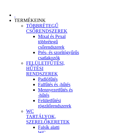
TERMÉKEINK
TÖBBRÉTEGŰ
CSŐRENDSZEREK
Mixal és Pexal
többrétegű
csőrendszerek
Prés- és szorítógyűrűs
csatlakozók
FELÜLETFŰTÉSI,
HŰTÉSI
RENDSZEREK
Padlófűtés
Falfűtés és -hűtés
Mennyezetfűtés és
-hűtés
Felületfűtési
rögzítőrendszerek
WC
TARTÁLYOK,
SZERELŐKERETEK
Falsík alatti
WC