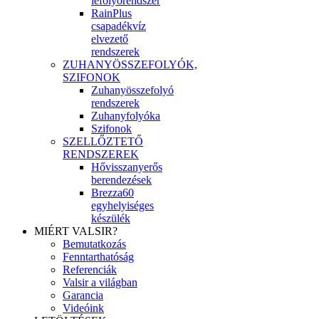
lefolyórendszer
RainPlus
csapadékvíz
elvezető
rendszerek
ZUHANYÖSSZEFOLYÓK,
SZIFONOK
Zuhanyösszefolyó
rendszerek
Zuhanyfolyóka
Szifonok
SZELLŐZTETŐ
RENDSZEREK
Hővisszanyerős
berendezések
Brezza60
egyhelyiséges
készülék
MIÉRT VALSIR?
Bemutatkozás
Fenntarthatóság
Referenciák
Valsir a világban
Garancia
Videóink