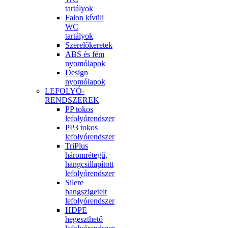
tartályok
Falon kívüli
WC
tartályok
Szerelőkeretek
ABS és fém
nyomólapok
Design
nyomólapok
LEFOLYÓ-
RENDSZEREK
PP tokos
lefolyórendszer
PP3 tokos
lefolyórendszer
TriPlus
háromrétegű,
hangcsillapított
lefolyórendszer
Silere
hangszigetelt
lefolyórendszer
HDPE
hegeszthető