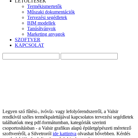
LETÖLTÉSEK
Termékismertetők
Műszaki dokumentációk
Tervezési segédletek
BIM modellek
Tanúsítványok
Marketing anyagok
SZOFTVER
KAPCSOLAT
Legyen szó fűtési-, ivóvíz- vagy lefolyórendszerről, a Valsir
rendkívül széles termékpalettájával kapcsolatos tervezési segédletek
találhatóak meg pdf-formátumban, kategóriák szerinti
csoportosításban - a Valsir grafikus alapú épületgépészeti méretező
szoftveréről, a Silvetroról
ide kattintva
olvashat bővebben. Kérdés