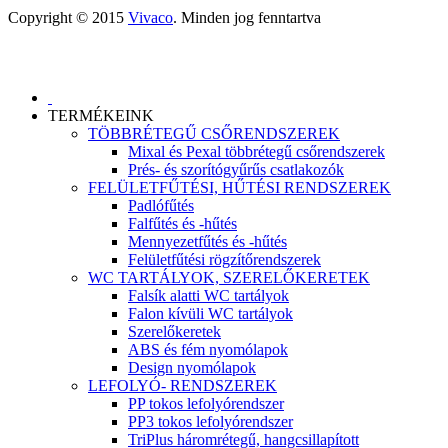
Copyright © 2015
Vivaco
. Minden jog fenntartva
TERMÉKEINK
TÖBBRÉTEGŰ CSŐRENDSZEREK
Mixal és Pexal többrétegű csőrendszerek
Prés- és szorítógyűrűs csatlakozók
FELÜLETFŰTÉSI, HŰTÉSI RENDSZEREK
Padlófűtés
Falfűtés és -hűtés
Mennyezetfűtés és -hűtés
Felületfűtési rögzítőrendszerek
WC TARTÁLYOK, SZERELŐKERETEK
Falsík alatti WC tartályok
Falon kívüli WC tartályok
Szerelőkeretek
ABS és fém nyomólapok
Design nyomólapok
LEFOLYÓ- RENDSZEREK
PP tokos lefolyórendszer
PP3 tokos lefolyórendszer
TriPlus háromrétegű, hangcsillapított