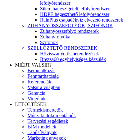
lefolyórendszer
Silere hangszigetelt lefolyórendszer
HDPE hegeszthető lefolyórendszer
RainPlus csapadékvíz elvezető rendszerek
ZUHANYÖSSZEFOLYÓK, SZIFONOK
Zuhanyösszefolyó rendszerek
Zuhanyfolyóka
Szifonok
SZELLŐZTETŐ RENDSZEREK
Hővisszanyerős berendezések
Brezza60 egyhelyiséges készülék
MIÉRT VALSIR?
Bemutatkozás
Fenntarthatóság
Referenciák
Valsir a világban
Garancia
Videóink
LETÖLTÉSEK
Termékismertetők
Műszaki dokumentációk
Tervezési segédletek
BIM modellek
Tanúsítványok
Marketing anyagok