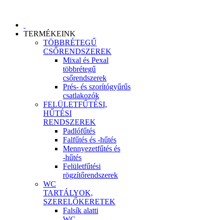
TERMÉKEINK
TÖBBRÉTEGŰ
CSŐRENDSZEREK
Mixal és Pexal
többrétegű
csőrendszerek
Prés- és szorítógyűrűs
csatlakozók
FELÜLETFŰTÉSI,
HŰTÉSI
RENDSZEREK
Padlófűtés
Falfűtés és -hűtés
Mennyezetfűtés és
-hűtés
Felületfűtési
rögzítőrendszerek
WC
TARTÁLYOK,
SZERELŐKERETEK
Falsík alatti
WC