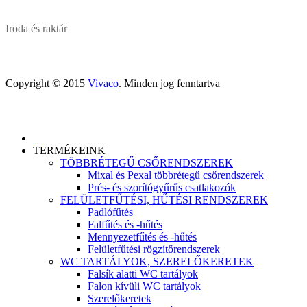
Iroda és raktár
Copyright © 2015
Vivaco
. Minden jog fenntartva
TERMÉKEINK
TÖBBRÉTEGŰ CSŐRENDSZEREK
Mixal és Pexal többrétegű csőrendszerek
Prés- és szorítógyűrűs csatlakozók
FELÜLETFŰTÉSI, HŰTÉSI RENDSZEREK
Padlófűtés
Falfűtés és -hűtés
Mennyezetfűtés és -hűtés
Felületfűtési rögzítőrendszerek
WC TARTÁLYOK, SZERELŐKERETEK
Falsík alatti WC tartályok
Falon kívüli WC tartályok
Szerelőkeretek