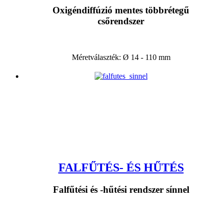
Oxigéndiffúzió mentes többrétegű
csőrendszer
Méretválaszték: Ø 14 - 110 mm
FALFŰTÉS- ÉS HŰTÉS
Falfűtési és -hűtési rendszer sínnel