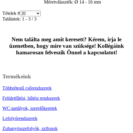
Méretválaszték: Ø 14 - 16 mm
Tételek #
Találatok: 1 - 3 / 3
Nem találta meg amit keresett? Kérem, írja le
üzenetben, hogy mire van szüksége! Kollégáink
hamarosan felveszik Önnel a kapcsolatot!
Üzenet írása
Termékeink
Többrétegű csőrendszerek
Felületfűtési, hűtési rendszerek
WC-tartályok, szerelőkeretek
Lefolyórendszerek
Zuhanyösszefolyók, szifonok