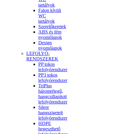
tartályok
Falon kívüli
WC
tartályok
Szerelőkeretek
ABS és fém
nyomólapok
Design
nyomólapok
LEFOLYÓ-
RENDSZEREK
PP tokos
lefolyórendszer
PP3 tokos
lefolyórendszer
TriPlus
háromrétegű,
hangcsillapított
lefolyórendszer
Silere
hangszigetelt
lefolyórendszer
HDPE
hegeszthető