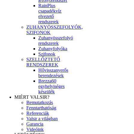
lefolyórendszer
RainPlus
csapadékvíz
elvezető
rendszerek
ZUHANYÖSSZEFOLYÓK,
SZIFONOK
Zuhanyösszefolyó
rendszerek
Zuhanyfolyóka
Szifonok
SZELLŐZTETŐ
RENDSZEREK
Hővisszanyerős
berendezések
Brezza60
egyhelyiséges
készülék
MIÉRT VALSIR?
Bemutatkozás
Fenntarthatóság
Referenciák
Valsir a világban
Garancia
Videóink