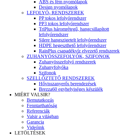
ABS és fém nyomólapok
Design nyomólapok
LEFOLYÓ- RENDSZEREK
PP tokos lefolyórendszer
PP3 tokos lefolyórendszer
TriPlus háromrétegű, hangcsillapított
lefolyórendszer
Silere hangszigetelt lefolyórendszer
HDPE hegeszthető lefolyórendszer
RainPlus csapadékvíz elvezető rendszerek
ZUHANYÖSSZEFOLYÓK, SZIFONOK
Zuhanyösszefolyó rendszerek
Zuhanyfolyóka
Szifonok
SZELLŐZTETŐ RENDSZEREK
Hővisszanyerős berendezések
Brezza60 egyhelyiséges készülék
MIÉRT VALSIR?
Bemutatkozás
Fenntarthatóság
Referenciák
Valsir a világban
Garancia
Videóink
LETÖLTÉSEK