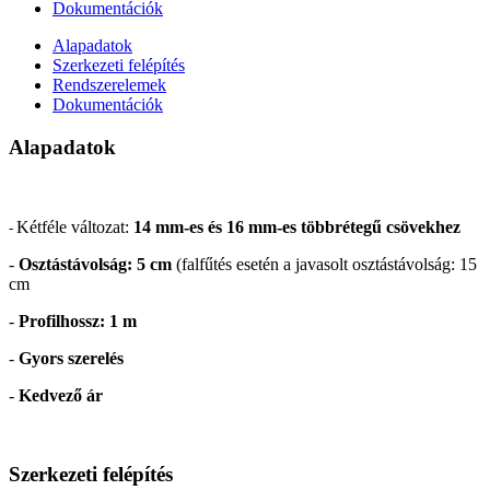
Dokumentációk
Alapadatok
Szerkezeti felépítés
Rendszerelemek
Dokumentációk
Alapadatok
Kétféle változat:
14 mm-es és 16 mm-es többrétegű csövekhez
-
-
Osztástávolság: 5 cm
(falfűtés esetén a javasolt osztástávolság: 15
cm
-
Profilhossz: 1 m
-
Gyors szerelés
-
Kedvező ár
Szerkezeti felépítés