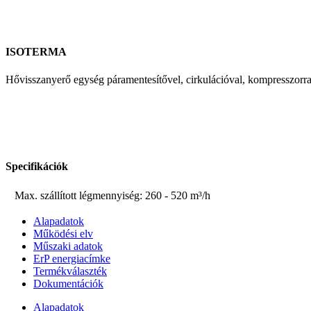
ISOTERMA
Hővisszanyerő egység páramentesítővel, cirkulációval, kompresszorral
Specifikációk
Max. szállított légmennyiség: 260 - 520 m³/h
Alapadatok
Működési elv
Műszaki adatok
ErP energiacímke
Termékválaszték
Dokumentációk
Alapadatok