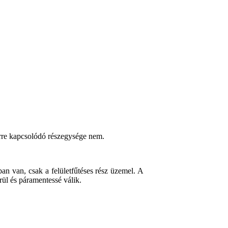
zerre kapcsolódó részegysége nem.
an van, csak a felületfűtéses rész üzemel. A
erül és páramentessé válik.