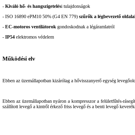
-
Kiváló hő- és hangszigetelés
i tulajdonságok
- ISO 16890 ePM10 50% (G4 EN 779)
szűrők a légbevezető oldal
-
EC-motoros ventilátorok
gondoskodnak a légáramlatról
-
IP54
elektromos védelem
Működési elv
Ebben az üzemállapotban kizárólag a hővisszanyerő egység levegőolda
Ebben az üzemállapotban nyáron a kompresszor a felületfűtés-rásegít
szállított levegő a kintről érkező friss levegő és a benti levegő kever