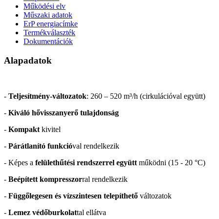
Működési elv
Műszaki adatok
ErP energiacímke
Termékválaszték
Dokumentációk
Alapadatok
-
Teljesítmény-változatok
: 260 – 520 m³/h (cirkulációval együtt)
-
Kiváló hővisszanyerő tulajdonság
-
Kompakt
kivitel
-
Párátlanító funkció
val rendelkezik
- Képes a
felülethűtési
rendszerrel együtt
működni (15
- 20 °C)
-
Beépített kompresszor
ral rendelkezik
-
Függőlegesen és vízszintesen telepíthető
változatok
-
Lemez védőburkolat
tal ellátva