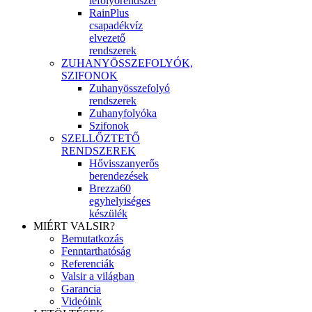
lefolyórendszer
RainPlus
csapadékvíz
elvezető
rendszerek
ZUHANYÖSSZEFOLYÓK,
SZIFONOK
Zuhanyösszefolyó
rendszerek
Zuhanyfolyóka
Szifonok
SZELLŐZTETŐ
RENDSZEREK
Hővisszanyerős
berendezések
Brezza60
egyhelyiséges
készülék
MIÉRT VALSIR?
Bemutatkozás
Fenntarthatóság
Referenciák
Valsir a világban
Garancia
Videóink