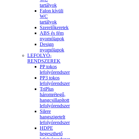
tartályok
Falon kívüli
WC
tartályok
Szerelőkeretek
ABS és fém
nyomólapok
Design
nyomólapok
LEFOLYÓ-
RENDSZEREK
PP tokos
lefolyórendszer
PP3 tokos
lefolyórendszer
TriPlus
háromrétegű,
hangcsillapított
lefolyórendszer
Silere
hangszigetelt
lefolyórendszer
HDPE
hegeszthető