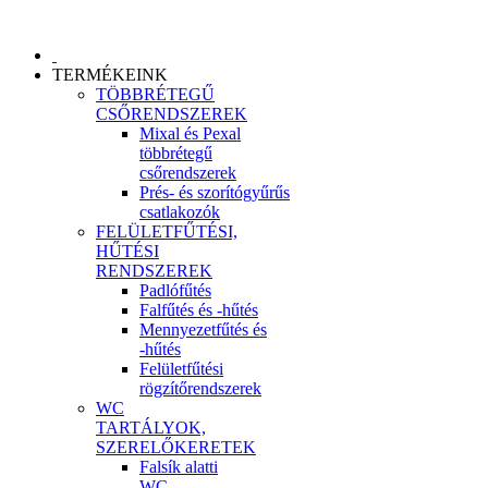
TERMÉKEINK
TÖBBRÉTEGŰ
CSŐRENDSZEREK
Mixal és Pexal
többrétegű
csőrendszerek
Prés- és szorítógyűrűs
csatlakozók
FELÜLETFŰTÉSI,
HŰTÉSI
RENDSZEREK
Padlófűtés
Falfűtés és -hűtés
Mennyezetfűtés és
-hűtés
Felületfűtési
rögzítőrendszerek
WC
TARTÁLYOK,
SZERELŐKERETEK
Falsík alatti
WC