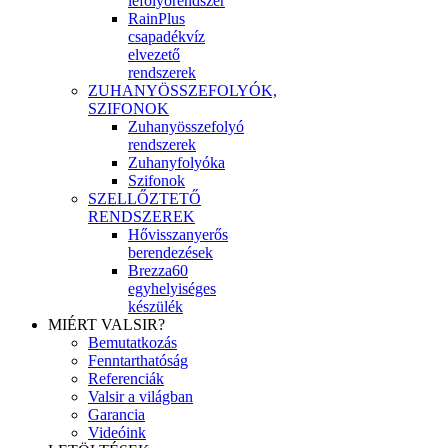
lefolyórendszer
RainPlus
csapadékvíz
elvezető
rendszerek
ZUHANYÖSSZEFOLYÓK,
SZIFONOK
Zuhanyösszefolyó
rendszerek
Zuhanyfolyóka
Szifonok
SZELLŐZTETŐ
RENDSZEREK
Hővisszanyerős
berendezések
Brezza60
egyhelyiséges
készülék
MIÉRT VALSIR?
Bemutatkozás
Fenntarthatóság
Referenciák
Valsir a világban
Garancia
Videóink