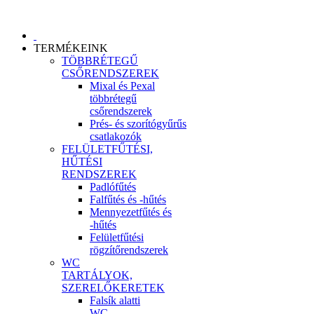
TERMÉKEINK
TÖBBRÉTEGŰ
CSŐRENDSZEREK
Mixal és Pexal
többrétegű
csőrendszerek
Prés- és szorítógyűrűs
csatlakozók
FELÜLETFŰTÉSI,
HŰTÉSI
RENDSZEREK
Padlófűtés
Falfűtés és -hűtés
Mennyezetfűtés és
-hűtés
Felületfűtési
rögzítőrendszerek
WC
TARTÁLYOK,
SZERELŐKERETEK
Falsík alatti
WC