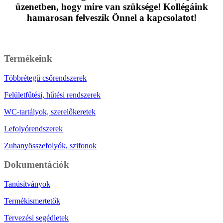
üzenetben, hogy mire van szüksége! Kollégáink
hamarosan felveszik Önnel a kapcsolatot!
Üzenet írása
Termékeink
Többrétegű csőrendszerek
Felületfűtési, hűtési rendszerek
WC-tartályok, szerelőkeretek
Lefolyórendszerek
Zuhanyösszefolyók, szifonok
Dokumentációk
Tanúsítványok
Termékismertetők
Tervezési segédletek