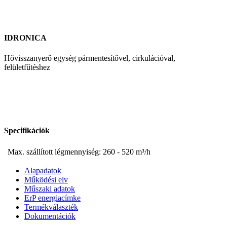
IDRONICA
Hővisszanyerő egység pármentesítővel, cirkulációval,
felületfűtéshez
Specifikációk
Max. szállított légmennyiség: 260 - 520 m³/h
Alapadatok
Működési elv
Műszaki adatok
ErP energiacímke
Termékválaszték
Dokumentációk