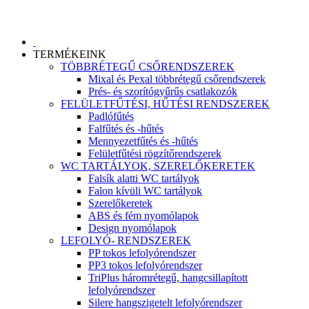
TERMÉKEINK
TÖBBRÉTEGŰ CSŐRENDSZEREK
Mixal és Pexal többrétegű csőrendszerek
Prés- és szorítógyűrűs csatlakozók
FELÜLETFŰTÉSI, HŰTÉSI RENDSZEREK
Padlófűtés
Falfűtés és -hűtés
Mennyezetfűtés és -hűtés
Felületfűtési rögzítőrendszerek
WC TARTÁLYOK, SZERELŐKERETEK
Falsík alatti WC tartályok
Falon kívüli WC tartályok
Szerelőkeretek
ABS és fém nyomólapok
Design nyomólapok
LEFOLYÓ- RENDSZEREK
PP tokos lefolyórendszer
PP3 tokos lefolyórendszer
TriPlus háromrétegű, hangcsillapított
lefolyórendszer
Silere hangszigetelt lefolyórendszer