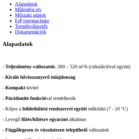
Alapadatok
Működési elv
Műszaki adatok
ErP energiacímke
Termékválaszték
Dokumentációk
Alapadatok
-
Teljesítmény-változatok
: 260 – 520 m³/h (cirkulációval együtt)
-
Kiváló hővisszanyerő tulajdonság
-
Kompakt
kivitel
-
Párátlanító funkció
val rendelkezik
- Képes a
felülethűtési rendszerrel együtt
működni (7 - 10 °C)
- Levegő
fűtés/hűtésre egyaránt
alkalmas
-
Függőlegesen és vízszintesen telepíthető
változatok