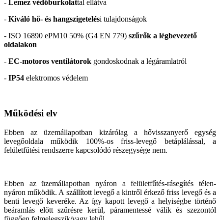
-
Lemez védőburkolat
tal ellátva
-
Kiváló hő- és hangszigetelés
i tulajdonságok
- ISO 16890 ePM10 50% (G4 EN 779)
szűrők a légbevezető
oldalakon
-
EC-motoros ventilátorok
gondoskodnak a légáramlatról
-
IP54
elektromos védelem
Működési elv
Ebben az üzemállapotban kizárólag a hővisszanyerő egység
levegőoldala működik 100%-os friss-levegő betáplálással, a
felületfűtési rendszerre kapcsolódó részegysége nem.
Ebben az üzemállapotban nyáron a felületfűtés-rásegítés télen-
nyáron működik. A szállított levegő a kintről érkező friss levegő és a
benti levegő keveréke. Az így kapott levegő a helyiségbe történő
beáramlás előtt szűrésre kerül, páramentessé válik és szezontól
függően felmelegszik/vagy lehűl.