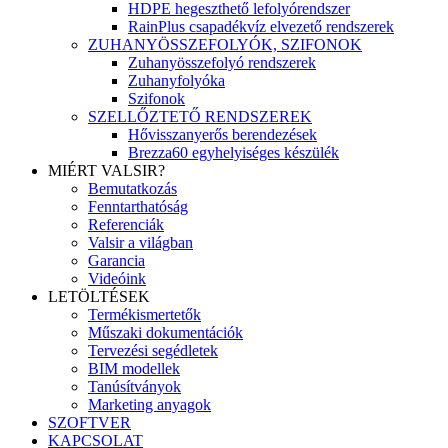
HDPE hegeszthető lefolyórendszer
RainPlus csapadékvíz elvezető rendszerek
ZUHANYÖSSZEFOLYÓK, SZIFONOK
Zuhanyösszefolyó rendszerek
Zuhanyfolyóka
Szifonok
SZELLŐZTETŐ RENDSZEREK
Hővisszanyerős berendezések
Brezza60 egyhelyiséges készülék
MIÉRT VALSIR?
Bemutatkozás
Fenntarthatóság
Referenciák
Valsir a világban
Garancia
Videóink
LETÖLTÉSEK
Termékismertetők
Műszaki dokumentációk
Tervezési segédletek
BIM modellek
Tanúsítványok
Marketing anyagok
SZOFTVER
KAPCSOLAT