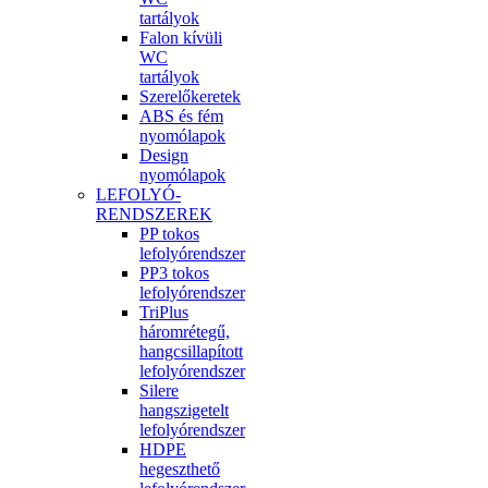
tartályok
Falon kívüli
WC
tartályok
Szerelőkeretek
ABS és fém
nyomólapok
Design
nyomólapok
LEFOLYÓ-
RENDSZEREK
PP tokos
lefolyórendszer
PP3 tokos
lefolyórendszer
TriPlus
háromrétegű,
hangcsillapított
lefolyórendszer
Silere
hangszigetelt
lefolyórendszer
HDPE
hegeszthető